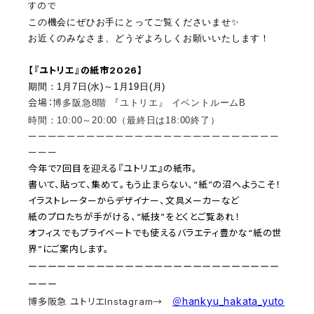
すので
この機会にぜひお手にとってご覧くださいませ✨
お近くのみなさま、どうぞよろしくお願いいたします！
【『ユトリエ』の紙市2026】
期間：1月7日(水)～1月19日(月)
会場：
博多阪急8階 『ユトリエ』 イベントルームB
時間：10:00～20:00（最終日は18:00終了）
ーーーーーーーーーーーーーーーーーーーーーーーーーー
ーーー
今年で7回目を迎える『ユトリエ』の紙市。
書いて、貼って、集めて。もう止まらない、“紙”
の沼へようこそ！
イラストレーターからデザイナー、文具メーカーなど
紙のプロたちが手がける、“紙技”をとくとご覧あれ！
オフィスでもプライベートでも使えるバラエティ豊かな“
紙の世
界”にご案内します。
ーーーーーーーーーーーーーーーーーーーーーーーーーー
ーーー
hankyu_hakata_yuto
博多阪急 ユトリエInstagram→
＠