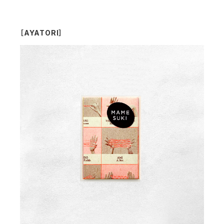
［AYATORI］