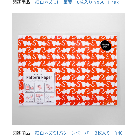
8
¥350
tax
関連商品：
［紅白ネズミ〕一筆箋
枚入り
＋
3
¥40
関連商品：
［紅白ネズミ〕パターンペーパー
枚入り