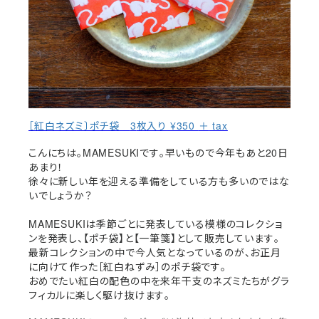
3
¥350
tax
［紅白ネズミ〕ポチ袋
枚入り
＋
MAMESUKI
20
こんにちは。
です。早いもので今年もあと
日
あまり！
徐々に新しい年を迎える準備をしている方も多いのではな
いでしょうか？
MAMESUKI
は季節ごとに発表している模様のコレクショ
ンを発表し、【ポチ袋】と【一筆箋】として販売しています。
最新コレクションの中で今人気となっているのが、お正月
に向けて作った［紅白ねずみ］のポチ袋です。
おめでたい紅白の配色の中を来年干支のネズミたちがグラ
フィカルに楽しく駆け抜けます。