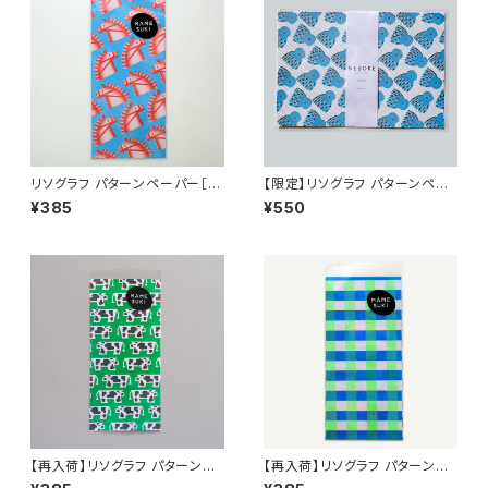
リソグラフ パターンペーパー［夜
【限定】リソグラフ パターンペー
の馬 NEW］ Sky Blue × Red
パー L［ねぼけたベイビー Oct
¥385
¥550
opus］
【再入荷】リソグラフ パターンペ
【再入荷】リソグラフ パターンペ
ーパー［カウウォーク］Green ×
ーパー［MAMESUKI Basis チ