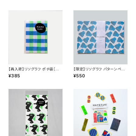
een × Camel
【再入荷】リソグラフ ポチ袋［MA
【限定】リソグラフ パターンペー
MESUKI Basis チェック］ Neo
パー L［ねぼけたベイビー Oct
¥385
¥550
n Green × Blue
opus］