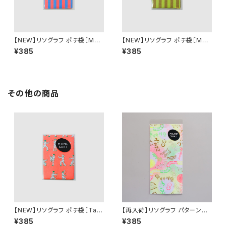
【NEW】リソグラフ ポチ袋［MA
【NEW】リソグラフ ポチ袋［MA
MESUKI Basis ストライプ］ N
MESUKI Basis ストライプ］ O
¥385
¥385
eonOrange × Light Blue
chre × Light Green
その他の商品
【NEW】リソグラフ ポチ袋［Tai
【再入荷】リソグラフ パターンペ
Chi 太極拳］ Neon Orange
ーパー［世界挨拶祭］Neon Re
¥385
¥385
d × Neon Yellow × Neon Gr