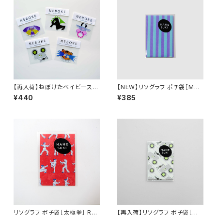
【再入荷】ねぼけたベイビーステ
【NEW】リソグラフ ポチ袋［MA
ッカー STICKER（Dog イヌ／
MESUKI Basis ストライプ］ Pu
¥440
¥385
Cow ウシ／Mouse ネズミ／T
rple × PepermintGreen
iger トラ／Seahorse タツノオ
トシゴ）
リソグラフ ポチ袋［太極拳］ RE
【再入荷】リソグラフ ポチ袋［ね