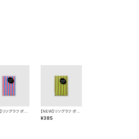
W】リソグラフ ポチ
【NEW】リソグラフ ポチ
MESUKI Basis
袋［MAMESUKI Basis
5
¥385
プ］ NeonOra
ストライプ］ Ochre × L
 Light Blue
ight Green