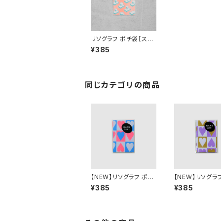
リソグラフ ポチ袋［スー
パーブビュー］Shell pi
¥385
nk
同じカテゴリの商品
【NEW】リソグラフ ポチ
【NEW】リソグラ
袋［MAMESUKI Basis
袋［MAMESUKI 
¥385
¥385
ハート］NeonRed × Li
ハート］ Purple 
ght Blue
re