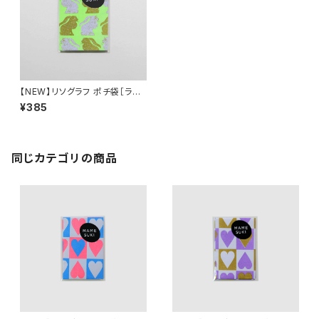
【NEW】リソグラフ ポチ袋［ラッ
キーラビット NEW］Ochre × N
¥385
eon yellow
同じカテゴリの商品