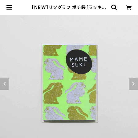
【NEW】リソグラフ ポチ袋［ラッキー
ラビット NEW］Ochre × Neon yel
low | MAMESUKI