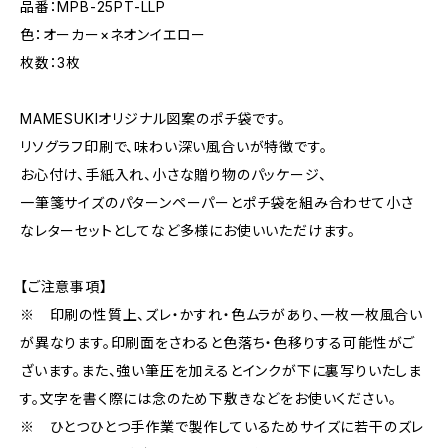
品番：MPB-25PT-LLP
色：オーカー×ネオンイエロー
枚数：3枚
MAMESUKIオリジナル図案のポチ袋です。
リソグラフ印刷で、味わい深い風合いが特徴です。
お心付け、手紙入れ、小さな贈り物のパッケージ、
一筆箋サイズのパターンペーパーとポチ袋を組み合わせて小さ
なレターセットとしてなど多様にお使いいただけます。
【ご注意事項】
※ 印刷の性質上、ズレ・かすれ・色ムラがあり、一枚一枚風合い
が異なります。印刷面をさわると色落ち・色移りする可能性がご
ざいます。また、強い筆圧を加えるとインクが下に裏写りいたしま
す。文字を書く際には念のため下敷きなどをお使いください。
※ ひとつひとつ手作業で製作しているためサイズに若干のズレ