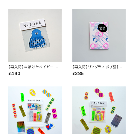
【再入荷】ねぼけたベイビー ス
【再入荷】リソグラフ ポチ袋［ね
テッカーSTICKER （Octopus
ぼけたベイビー Cow］
¥440
¥385
タコ）