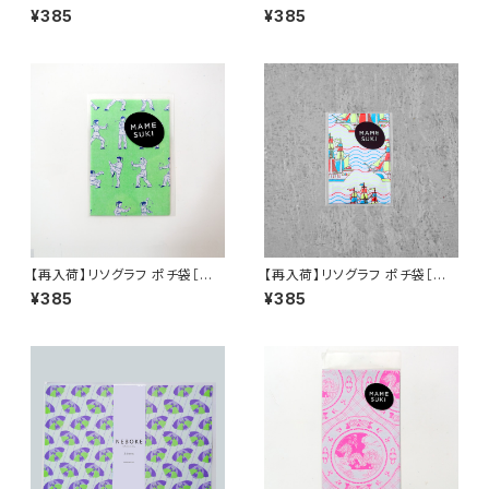
ーパー［ MAMESUKI Basis チ
ーパー［ねぼけたベイビー Tig
¥385
¥385
ェック］ Red × Sky Blue
er］Neon Orange × Blue
【再入荷】リソグラフ ポチ袋［太
【再入荷】リソグラフ ポチ袋［ヴォ
極拳］ Neon Green
ヤージュ］Neon Yellow × Sk
¥385
¥385
y blue × Scarlet