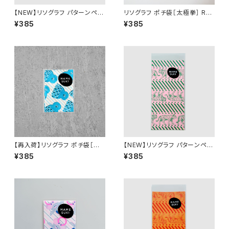
【NEW】リソグラフ パターンペー
リソグラフ ポチ袋［太極拳］ RE
パー［MAMESUKI Basis ハー
D
¥385
¥385
ト］ Purple × Ochre
【再入荷】リソグラフ ポチ袋［ね
【NEW】リソグラフ パターンペー
ぼけたベイビー Octopus］Sk
パー［タイガーマーチ］Pink Pa
¥385
¥385
y blue × Black
per