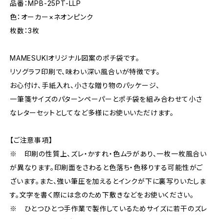
品番：MPB-25PT-LLP
色：オーカー×ネオンピンク
枚数：3枚
MAMESUKIオリジナル図案のポチ袋です。
リソグラフ印刷で、味わい深い風合いが特徴です。
お心付け、手紙入れ、小さな贈り物のパッケージ、
一筆箋サイズのパターンペーパーとポチ袋を組み合わせて小さ
なレターセットとしてなど多様にお使いいただけます。
【ご注意事項】
※ 印刷の性質上、ズレ・かすれ・色ムラがあり、一枚一枚風合い
が異なります。印刷面をさわると色落ち・色移りする可能性がご
ざいます。また、強い筆圧を加えるとインクが下に裏写りいたしま
す。文字を書く際には念のため下敷きなどをお使いください。
※ ひとつひとつ手作業で製作しているためサイズに若干のズレ