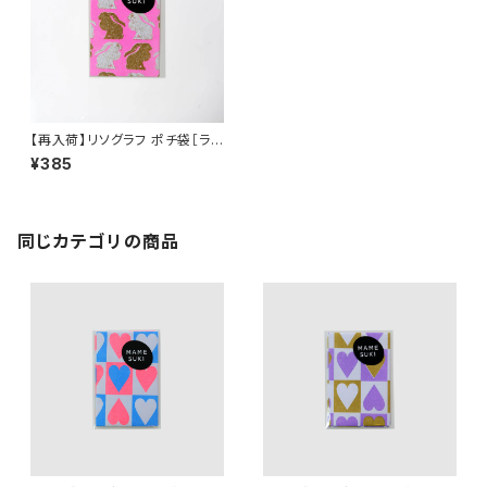
【再入荷】リソグラフ ポチ袋［ラッ
キーラビット NEW］Ochre × N
¥385
eon Pink
同じカテゴリの商品