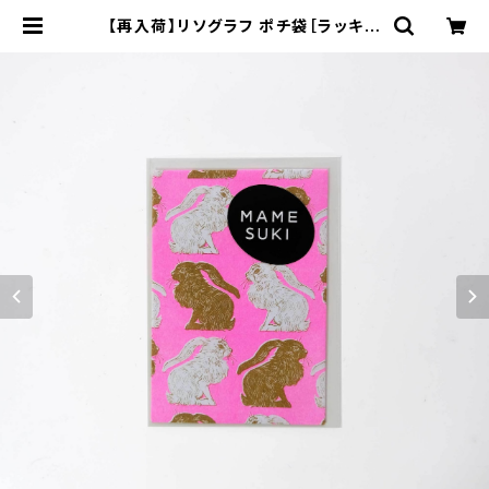
【再入荷】リソグラフ ポチ袋［ラッキー
ラビット NEW］Ochre × Neon Pi
nk | MAMESUKI