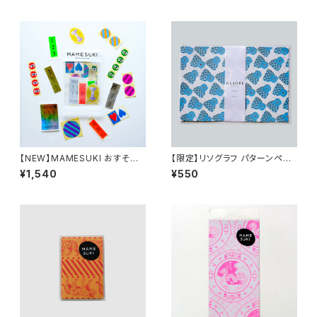
【NEW】MAMESUKI おすそわ
【限定】リソグラフ パターンペー
けシールセット Full Set（13 ty
パー L［ねぼけたベイビー Oct
¥1,540
¥550
pes）
opus］