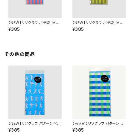
【NEW】リソグラフ ポチ袋［MA
【NEW】リソグラフ ポチ袋［MA
MESUKI Basis ストライプ］ N
MESUKI Basis ストライプ］ O
¥385
¥385
eonOrange × Light Blue
chre × Light Green
その他の商品
【NEW】リソグラフ パターンペー
【再入荷】リソグラフ パターンペ
パー［Tai Chi 太極拳］ Neon L
ーパー［MAMESUKI Basis チ
¥385
¥385
ight Blue
ェック］ Neon Green × Blue